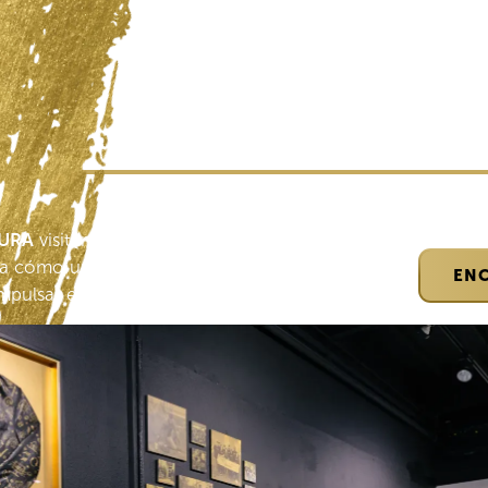
URA
visitando de primera mano una oficina de
a cómo unimos a las personas para crear
ENC
mpulsar el éxito.