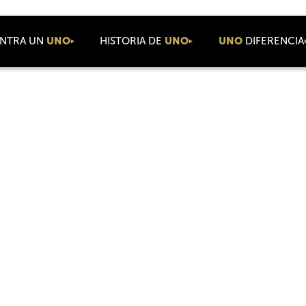
NTRA UN
UNO
HISTORIA DE
UNO
UNO
DIFERENCIA
Acerca de nosotros
Valores
Sala de prensa
Coaching
Conectar
Comunicados de
prensa
Comunidad
Noticias de la
Coolture
compañía
Comisión
Blog
Se preocupa
ONE Luxe
Eventos
Comercial
ONE Charlas
ONE Cumbre
Internacional
ONE Basecamp