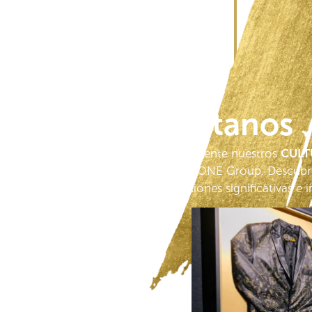
Visítanos
Experimente nuestros
CULT
Realty ONE Group. Descubr
conexiones significativas e i