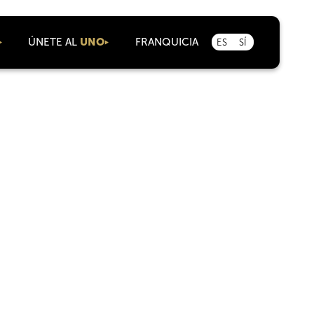
ÚNETE AL
UNO
FRANQUICIA
ES
SÍ
Como agente
Carreras
corporativas
Alianzas con el
mercado