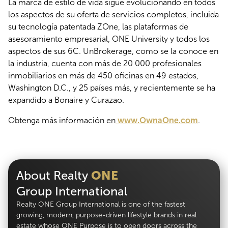
La marca de estilo de vida sigue evolucionando en todos
los aspectos de su oferta de servicios completos, incluida
su tecnología patentada ZOne, las plataformas de
asesoramiento empresarial, ONE University y todos los
aspectos de sus 6C. UnBrokerage, como se la conoce en
la industria, cuenta con más de 20 000 profesionales
inmobiliarios en más de 450 oficinas en 49 estados,
Washington D.C., y 25 países más, y recientemente se ha
expandido a Bonaire y Curazao.
Obtenga más información en
www.OwnaOne.com
.
About Realty
ONE
Group International
Realty ONE Group International is one of the fastest
growing, modern, purpose-driven lifestyle brands in real
estate whose ONE Purpose is to open doors across the