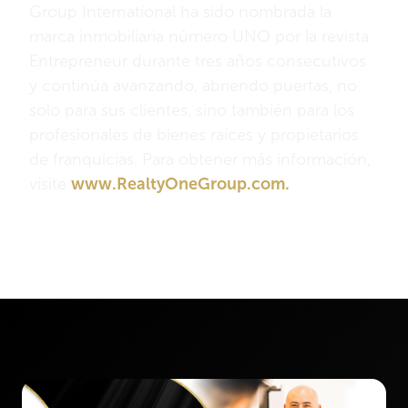
Group International ha sido nombrada la
marca inmobiliaria número UNO por la revista
Entrepreneur durante tres años consecutivos
y continúa avanzando, abriendo puertas, no
solo para sus clientes, sino también para los
profesionales de bienes raíces y propietarios
de franquicias. Para obtener más información,
visite
www.RealtyOneGroup.com.